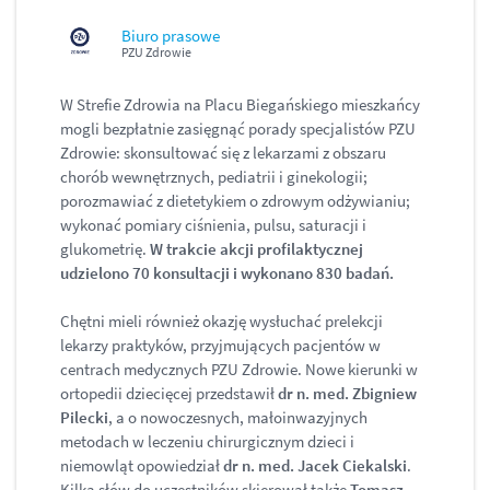
Biuro prasowe
PZU Zdrowie
W Strefie Zdrowia na Placu Biegańskiego mieszkańcy
mogli bezpłatnie zasięgnąć porady specjalistów PZU
Zdrowie: skonsultować się z lekarzami z obszaru
chorób wewnętrznych, pediatrii i ginekologii;
porozmawiać z dietetykiem o zdrowym odżywianiu;
wykonać pomiary ciśnienia, pulsu, saturacji i
glukometrię.
W trakcie akcji profilaktycznej
udzielono 70 konsultacji i wykonano 830 badań.
Chętni mieli również okazję wysłuchać prelekcji
lekarzy praktyków, przyjmujących pacjentów w
centrach medycznych PZU Zdrowie. Nowe kierunki w
ortopedii dziecięcej przedstawił
dr n. med. Zbigniew
Pilecki
, a o nowoczesnych, małoinwazyjnych
metodach w leczeniu chirurgicznym dzieci i
niemowląt opowiedział
dr n. med. Jacek Ciekalski
.
Kilka słów do uczestników skierował także
Tomasz