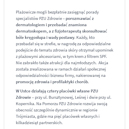
Plażowicze mogli bezpłatnie zasięgnąć porady
specjalistów PZU Zdrowie –
porozmawiać z
dermatologiem i przebadać znamiona
dermatoskopem, a z fizjoterapeutą skonsultować
bóle kręgosłupa i wady postawy
. Każdy, kto
przebadał się w strefie, w nagrodę za odpowiedzialne
podejście do tematu zdrowia skóry otrzymał upominek
z plażowymi akcesoriami, w tym krem z filtrem SPF.
Nie zabrakło także atrakcji dla najmłodszych. Akcja
została zrealizowana w ramach działań społecznej
odpowiedzialności biznesu firmy, nakierowanej na
promocję zdrowia i profilaktyki chorób
.
W Ustce działają cztery placówki własne PZU
Zdrowie
– przy ul. Bursztynowej, Leśnej i dwie przy ul.
Kopernika. Na Pomorzu PZU Zdrowie rozwija swoją
obecność szczególnie dynamicznie w regionie
Trójmiasta, gdzie ma pięć placówek własnych i
kilkadziesiąt partnerskich.