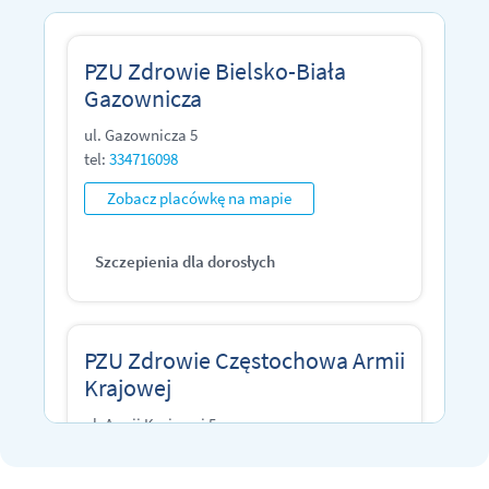
Kędzierzyn-Koźle
Kielce
PZU Zdrowie Bielsko-Biała
Gazownicza
Kraków
ul. Gazownicza 5
Lublin
tel:
334716098
Łódź
Zobacz placówkę na mapie
Opole
Szczepienia dla dorosłych
Poznań
Tarnów
PZU Zdrowie Częstochowa Armii
Toruń
Krajowej
ul. Armii Krajowej 5
Warszawa
tel:
510529015
Wrocław
Zobacz placówkę na mapie