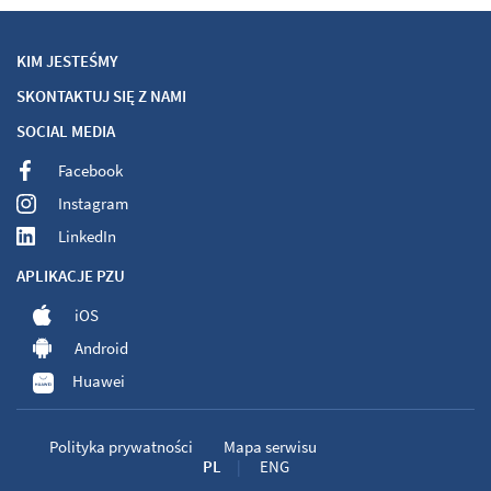
KIM JESTEŚMY
Szczepienia dla dorosłych
SKONTAKTUJ SIĘ Z NAMI
SOCIAL MEDIA
PZU Zdrowie Gdańsk Marynarki
Facebook
Polskiej
Instagram
LinkedIn
ul. Marynarki Polskiej 195
tel:
510202102
APLIKACJE PZU
Zobacz placówkę na mapie
iOS
Android
Szczepienia dla dorosłych
Huawei
Szczepienia dla dzieci
Polityka prywatności
Mapa serwisu
PL
ENG