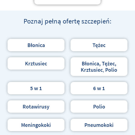
Poznaj pełną ofertę szczepień:
Błonica
Tężec
Krztusiec
Błonica, Tężec,
Krztusiec
,
Polio
5 w 1
6 w 1
Rotawirusy
Polio
Meningokoki
P
neumokoki