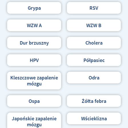
Grypa
RSV
WZW A
WZW B
Dur brzuszny
Cholera
HPV
Półpasiec
Kleszczowe zapalenie
Odra
mózgu
Ospa
Żółta febra
Japońskie zapalenie
Wścieklizna
mózgu