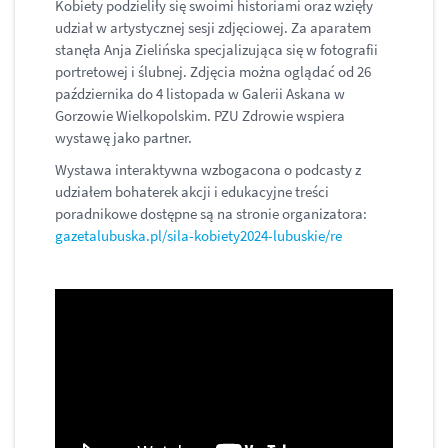
Kobiety podzieliły się swoimi historiami oraz wzięły
udział w artystycznej sesji zdjęciowej. Za aparatem
stanęła Anja Zielińska specjalizująca się w fotografii
portretowej i ślubnej. Zdjęcia można oglądać od 26
października do 4 listopada w Galerii Askana w
Gorzowie Wielkopolskim. PZU Zdrowie wspiera
wystawę jako partner.
Wystawa interaktywna wzbogacona o podcasty z
udziałem bohaterek akcji i edukacyjne treści
poradnikowe dostępne są na stronie organizatora:
gazetalubuska.pl/sila-kobiety2024-lubuskie/re