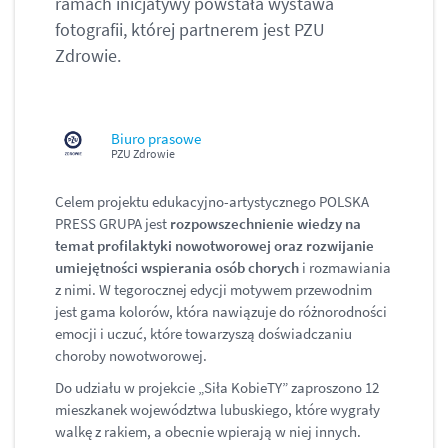
ramach inicjatywy powstała wystawa
fotografii, której partnerem jest PZU
Zdrowie.
Biuro prasowe
PZU Zdrowie
Celem projektu edukacyjno-artystycznego POLSKA
PRESS GRUPA jest
rozpowszechnienie wiedzy na
temat profilaktyki nowotworowej oraz rozwijanie
umiejętności wspierania osób chorych
i rozmawiania
z nimi. W tegorocznej edycji motywem przewodnim
jest gama kolorów, która nawiązuje do różnorodności
emocji i uczuć, które towarzyszą doświadczaniu
choroby nowotworowej.
Do udziału w projekcie „Siła KobieTY” zaproszono 12
mieszkanek województwa lubuskiego, które wygrały
walkę z rakiem, a obecnie wpierają w niej innych.