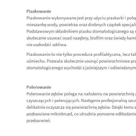
Piaskowanie
Piaskowanie wykonywane jest przy użyciu piaskarki i pole
mieszankę wody, powietrza oraz drobnych cząstek specjal
Podstawowym składnikiem piasku stomatologicznego są su
skutecznie usuwać osad nazębny, biofilm oraz świeży kami
nie uszkodzić szkliwa.
Piaskowanie to nie tylko procedura profilaktyczna, lecz t
uśmiechu. Pozwala skutecznie usunąć powierzchniowe prze
stomatologicznego wychodzi z jaśniejszym i odświeżony
Polerowanie
Polerowanie zębów polega na nałożeniu na powierzchnię 
czyszczących i polerujących. Następnie profesjonalną s
delikatnie oczyszcza się powierzchnię zębów. Dzięki temu
pozbawione mikrobruzd, co utrudnia ponowne odkładanie 
przebarwień.