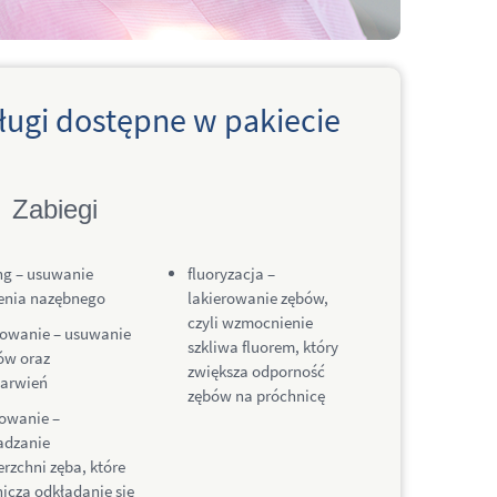
ługi dostępne w pakiecie
Zabiegi
ng – usuwanie
fluoryzacja –
enia nazębnego
lakierowanie zębów,
czyli wzmocnienie
kowanie – usuwanie
szkliwa fluorem, który
ów oraz
zwiększa odporność
barwień
zębów na próchnicę
owanie –
adzanie
rzchni zęba, które
icza odkładanie się