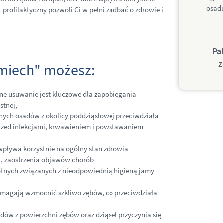
osad
t profilaktyczny pozwoli Ci w pełni zadbać o zdrowie i
Pa
z
śmiech" możesz:
rne usuwanie jest kluczowe dla zapobiegania
stnej,
ych osadów z okolicy poddziąsłowej przeciwdziała
 przed infekcjami, krwawieniem i powstawaniem
pływa korzystnie na ogólny stan zdrowia
a, zaostrzenia objawów chorób
tnych związanych z nieodpowiednią higieną jamy
pomagają wzmocnić szkliwo zębów, co przeciwdziała
adów z powierzchni zębów oraz dziąseł przyczynia się