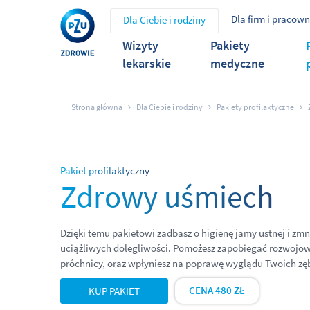
Dla firm i pracow
Dla Ciebie i rodziny
Wizyty
Pakiety
lekarskie
medyczne
Strona główna
Dla Ciebie i rodziny
Pakiety profilaktyczne
Pakiet profilaktyczny
Zdrowy uśmiech
Dzięki temu pakietowi zadbasz o higienę jamy ustnej i zmn
uciążliwych dolegliwości. Pomożesz zapobiegać rozwojow
próchnicy, oraz wpłyniesz na poprawę wyglądu Twoich zę
CENA 480 ZŁ
KUP PAKIET