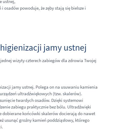
e ustnej,
 i osadów powoduje, że zęby stają się bielsze i
higienizacji jamy ustnej
 jednej wizyty czterech zabiegów dla zdrowia Twojej
nizacji jamy ustnej. Polega on na usuwaniu kamienia
h urządzeń ultradźwiękowych (tzw. skalerów).
usunięcie twardych osadów. Dzięki systemowi
enie zabiegu praktycznie bez bólu. Ultradźwięki
nie dobierane końcówki skalerów docierają do nawet
 też usunąć groźny kamień poddziąsłowy, którego
i.