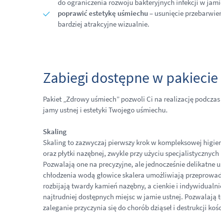
do ograniczenia rozwoju bakteryjnych infekcji w jami
poprawić estetykę uśmiechu
– usunięcie przebarwień
bardziej atrakcyjne wizualnie.
Zabiegi dostępne w pakiecie 
Pakiet „Zdrowy uśmiech” pozwoli Ci na realizację podczas
jamy ustnej i estetyki Twojego uśmiechu.
Skaling
Skaling to zazwyczaj pierwszy krok w kompleksowej higie
oraz płytki nazębnej, zwykle przy użyciu specjalistycznyc
Pozwalają one na precyzyjne, ale jednocześnie delikatne 
chłodzenia wodą głowice skalera umożliwiają przeprowadz
rozbijają twardy kamień nazębny, a cienkie i indywidual
najtrudniej dostępnych miejsc w jamie ustnej. Pozwalają
zaleganie przyczynia się do chorób dziąseł i destrukcji kośc