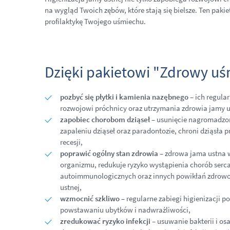
na wygląd Twoich zębów, które stają się bielsze. Ten pakie
profilaktykę Twojego uśmiechu.
Dzięki pakietowi "Zdrowy u
pozbyć się płytki i kamienia nazębnego
– ich regula
rozwojowi próchnicy oraz utrzymania zdrowia jamy u
zapobiec chorobom dziąseł
– usunięcie nagromadzon
zapaleniu dziąseł oraz paradontozie, chroni dziąsła
recesji,
poprawić ogólny stan zdrowia
– zdrowa jama ustna w
organizmu, redukuje ryzyko wystąpienia chorób serc
autoimmunologicznych oraz innych powikłań zdrowo
ustnej,
wzmocnić szkliwo
– regularne zabiegi higienizacji 
powstawaniu ubytków i nadwrażliwości,
zredukować ryzyko infekcji
– usuwanie bakterii i os