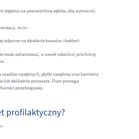
nym stężeniu na powierzchnię zębów, aby wzmocnić
enizacji, m.in.:
ej odporne na działanie kwasów i bakterii
, że może zahamować, a nawet odwrócić próchnicę
wa.
a osadów nazębnych, płytki nazębnej oraz kamienia
 lub delikatnie porowate. Fluor pomaga
żliwości pozabiegowej.
et profilaktyczny?
u.