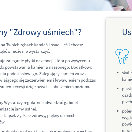
czny "Zdrowy uśmiech"?
Us
na Twoich zębach kamień i osad. Jeśli chcesz
zębów może nie wystarczyć.
je zaleganie płytki nazębnej, która po wysyceniu
ię do powstawania kamienia nazębnego. Dodatkowo
skali
nia poddziąsłowego. Zalegający kamień wraz z
kami
awiającego się zaczerwieniem i krwawieniem podczas
aniem recesji dziąsłowych – obniżeniem poziomu
pias
osad
prze
kę. Wystarczy regularnie odwiedzać gabinet
nizację jamy ustnej.
poler
b dziąseł. Zyskasz zdrowy, piękny uśmiech.
wygł
ów.
powie
ogran
orób zębów i dziąseł, lecz także wpływa korzystnie