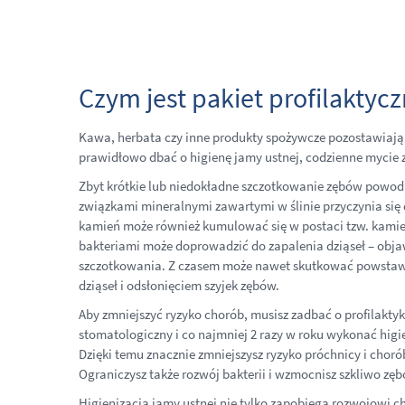
Czym jest pakiet profilakty
Kawa, herbata czy inne produkty spożywcze pozostawiają 
prawidłowo dbać o higienę jamy ustnej, codzienne mycie 
Zbyt krótkie lub niedokładne szczotkowanie zębów powodu
związkami mineralnymi zawartymi w ślinie przyczynia s
kamień może również kumulować się w postaci tzw. kamie
bakteriami może doprowadzić do zapalenia dziąseł – obj
szczotkowania. Z czasem może nawet skutkować powstaw
dziąseł i odsłonięciem szyjek zębów.
Aby zmniejszyć ryzyko chorób, musisz zadbać o profilakty
stomatologiczny i co najmniej 2 razy w roku wykonać higie
Dzięki temu znacznie zmniejszysz ryzyko próchnicy i choró
Ograniczysz także rozwój bakterii i wzmocnisz szkliwo zęb
Higienizacja jamy ustnej nie tylko zapobiega rozwojowi ch