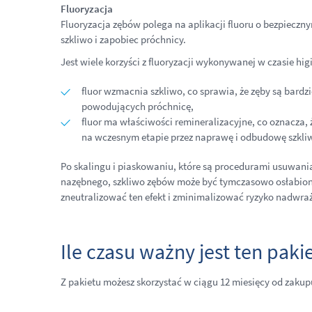
Fluoryzacja
Fluoryzacja zębów polega na aplikacji fluoru o bezpiecz
szkliwo i zapobiec próchnicy.
Jest wiele korzyści z fluoryzacji wykonywanej w czasie higi
fluor wzmacnia szkliwo, co sprawia, że zęby są bardzi
powodujących próchnicę,
fluor ma właściwości remineralizacyjne, co oznacza
na wczesnym etapie przez naprawę i odbudowę szkli
Po skalingu i piaskowaniu, które są procedurami usuwani
nazębnego, szkliwo zębów może być tymczasowo osłabione
zneutralizować ten efekt i zminimalizować ryzyko nadwra
Ile czasu ważny jest ten paki
Z pakietu możesz skorzystać w ciągu 12 miesięcy od zakup