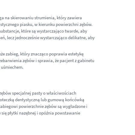
ga na skierowaniu strumienia, który zawiera
istycznego piasku, w kierunku powierzchni zębów.
bstancje, które są wystarczająco twarde, aby
eń, lecz jednocześnie wystarczająco delikatne, aby
akże zabieg, który znacząco poprawia estetykę
barwienia zębów i sprawia, że pacjent z gabinetu
m uśmiechem.
zębów specjalnej pasty o właściwościach
zczoteczką dentystyczną lub gumową końcówką
 zabiegowi powierzchnie zębów są wygładzone i
się płytki nazębnej i opóźnia powstawanie