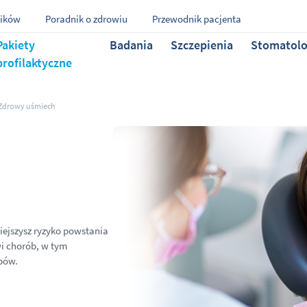
ników
Poradnik o zdrowiu
Przewodnik pacjenta
Pakiety
Badania
Szczepienia
Stomatolo
profilaktyczne
Zdrowy uśmiech
iejszysz ryzyko powstania
i chorób, w tym
bów.