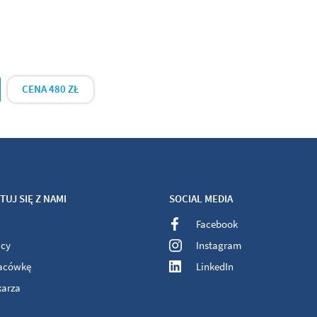
CENA 480 ZŁ
UJ SIĘ Z NAMI
SOCIAL MEDIA
Facebook
acy
Instagram
lacówkę
LinkedIn
karza