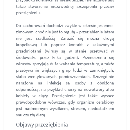
także stworzenie niezawodnej szczepionki przeciw
przeziębieniu.
Do zachorowań dochodzi zwykle w okresie jesienno-
zimowym, choć nie jest to regułą – przeziębienie latem
nie jest rzadkością. Zarazić się można drogą
kropelkową lub poprzez kontakt z zakażonymi
przedmiotami (wirusy są w stanie przetrwać w
środowisku przez kilka godzin). Przenoszeniu się
wirusów sprzyjają duże wahania temperatury, a także
przebywanie większych grup ludzi w zamkniętych,
słabo wentylowanych pomieszczeniach. Szczególnie
narażone na infekcję są osoby z obniżoną
odpornością, na przykład chorzy na nowotwory albo
kobiety w ciąży. Przeziębienie jest także wysoce
prawdopodobne wówczas, gdy organizm osłabiony
jest nadmiernym wysiłkiem, stresem, niedostatkiem
snu czy złą dietą.
Objawy przeziębienia