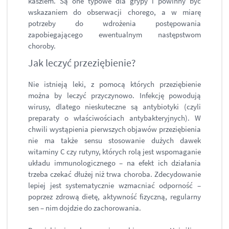
kaszlem. Są one typowe dla grypy i powinny być
wskazaniem do obserwacji chorego, a w miarę
potrzeby do wdrożenia postępowania
zapobiegającego ewentualnym następstwom
choroby.
Jak leczyć przeziębienie?
Nie istnieją leki, z pomocą których przeziębienie
można by leczyć przyczynowo. Infekcję powodują
wirusy, dlatego nieskuteczne są antybiotyki (czyli
preparaty o właściwościach antybakteryjnych). W
chwili wystąpienia pierwszych objawów przeziębienia
nie ma także sensu stosowanie dużych dawek
witaminy C czy rutyny, których rolą jest wspomaganie
układu immunologicznego – na efekt ich działania
trzeba czekać dłużej niż trwa choroba. Zdecydowanie
lepiej jest systematycznie wzmacniać odporność –
poprzez zdrową dietę, aktywność fizyczną, regularny
sen – nim dojdzie do zachorowania.