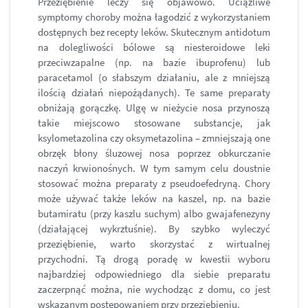
Przeziębienie leczy się objawowo. Uciążliwe
symptomy choroby można łagodzić z wykorzystaniem
dostępnych bez recepty leków. Skutecznym antidotum
na dolegliwości bólowe są niesteroidowe leki
przeciwzapalne (np. na bazie ibuprofenu) lub
paracetamol (o słabszym działaniu, ale z mniejszą
ilością działań niepożądanych). Te same preparaty
obniżają gorączkę. Ulgę w nieżycie nosa przynoszą
takie miejscowo stosowane substancje, jak
ksylometazolina czy oksymetazolina – zmniejszają one
obrzęk błony śluzowej nosa poprzez obkurczanie
naczyń krwionośnych. W tym samym celu doustnie
stosować można preparaty z pseudoefedryną. Chory
może używać także leków na kaszel, np. na bazie
butamiratu (przy kaszlu suchym) albo gwajafenezyny
(działającej wykrztuśnie). By szybko wyleczyć
przeziębienie, warto skorzystać z wirtualnej
przychodni. Tą drogą poradę w kwestii wyboru
najbardziej odpowiedniego dla siebie preparatu
zaczerpnąć można, nie wychodząc z domu, co jest
wskazanym postępowaniem przy przeziębieniu.