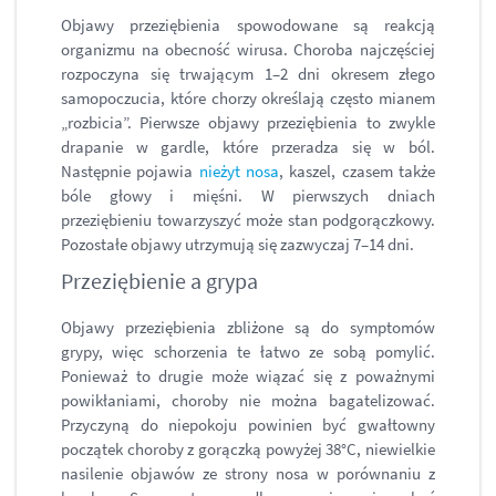
Objawy przeziębienia spowodowane są reakcją
organizmu na obecność wirusa. Choroba najczęściej
rozpoczyna się trwającym 1–2 dni okresem złego
samopoczucia, które chorzy określają często mianem
„rozbicia”. Pierwsze objawy przeziębienia to zwykle
drapanie w gardle, które przeradza się w ból.
Następnie pojawia
nieżyt nosa
, kaszel, czasem także
bóle głowy i mięśni. W pierwszych dniach
przeziębieniu towarzyszyć może stan podgorączkowy.
Pozostałe objawy utrzymują się zazwyczaj 7–14 dni.
Przeziębienie a grypa
Objawy przeziębienia zbliżone są do symptomów
grypy, więc schorzenia te łatwo ze sobą pomylić.
Ponieważ to drugie może wiązać się z poważnymi
powikłaniami, choroby nie można bagatelizować.
Przyczyną do niepokoju powinien być gwałtowny
początek choroby z gorączką powyżej 38°C, niewielkie
nasilenie objawów ze strony nosa w porównaniu z