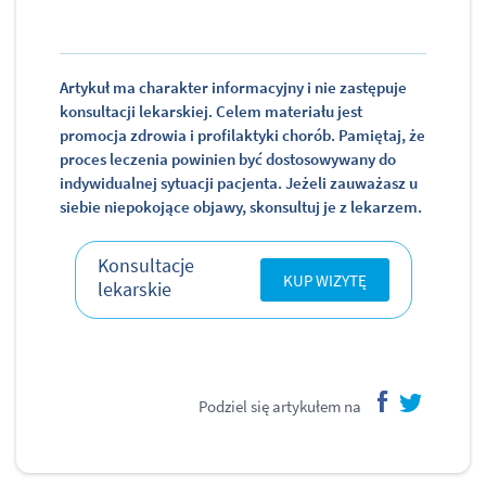
Artykuł ma charakter informacyjny i nie zastępuje
konsultacji lekarskiej. Celem materiału jest
promocja zdrowia i profilaktyki chorób. Pamiętaj, że
proces leczenia powinien być dostosowywany do
indywidualnej sytuacji pacjenta. Jeżeli zauważasz u
siebie niepokojące objawy, skonsultuj je z lekarzem.
Konsultacje
KUP WIZYTĘ
lekarskie
Podziel się artykułem na
facebook
twitter