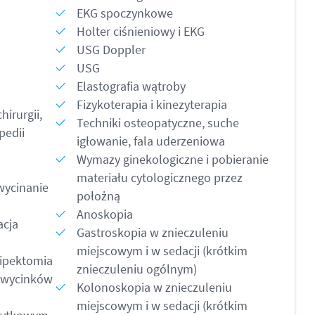
EKG spoczynkowe
Holter ciśnieniowy i EKG
USG Doppler
USG
Elastografia wątroby
Fizykoterapia i kinezyterapia
hirurgii,
Techniki osteopatyczne, suche
opedii
igłowanie, fala uderzeniowa
Wymazy ginekologiczne i pobieranie
materiału cytologicznego przez
wycinanie
położną
Anoskopia
acja
Gastroskopia w znieczuleniu
miejscowym i w sedacji (krótkim
ipektomia
znieczuleniu ogólnym)
 wycinków
Kolonoskopia w znieczuleniu
miejscowym i w sedacji (krótkim