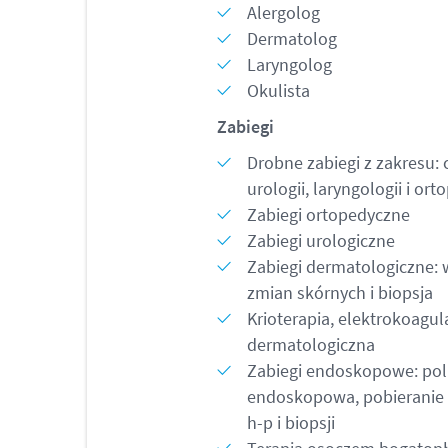
Alergolog
Dermatolog
Laryngolog
Okulista
Zabiegi
Drobne zabiegi z zakresu: c
urologii, laryngologii i ort
Zabiegi ortopedyczne
Zabiegi urologiczne
Zabiegi dermatologiczne: 
zmian skórnych i biopsja
Krioterapia, elektrokoagul
dermatologiczna
Zabiegi endoskopowe: pol
endoskopowa, pobieranie
h-p i biopsji