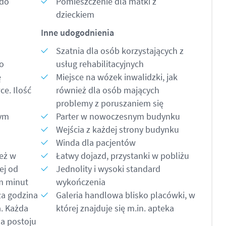
ndo
Pomieszczenie dla matki z
dzieckiem
Inne udogodnienia
Szatnia dla osób korzystających z
go
usług rehabilitacyjnych
ę
Miejsce na wózek inwalidzki, jak
e. Ilość
również dla osób mających
problemy z poruszaniem się
nym
Parter w nowoczesnym budynku
Wejścia z każdej strony budynku
Winda dla pacjentów
eż w
Łatwy dojazd, przystanki w pobliżu
ej od
Jednolity i wysoki standard
m minut
wykończenia
za godzina
Galeria handlowa blisko placówki, w
a. Każda
której znajduje się m.in. apteka
na postoju