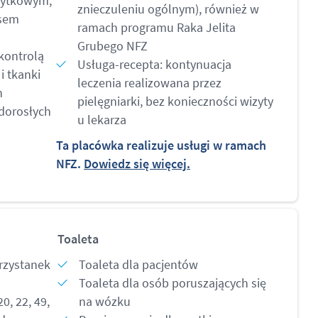
łytkowym,
znieczuleniu ogólnym), również w
asem
ramach programu Raka Jelita
Grubego NFZ
kontrolą
Usługa-recepta: kontynuacja
 i tkanki
leczenia realizowana przez
h
pielęgniarki, bez konieczności wizyty
dorosłych
u lekarza
Ta placówka realizuje usługi w ramach
NFZ.
Dowiedz się więcej.
Toaleta
przystanek
Toaleta dla pacjentów
Toaleta dla osób poruszających się
20, 22, 49,
na wózku