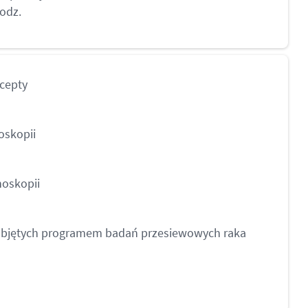
godz.
ecepty
oskopii
noskopii
 objętych programem badań przesiewowych raka