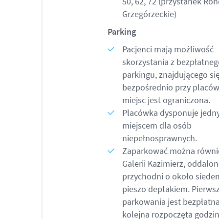
50, 62, 72 (przystanek Ro
Grzegórzeckie)
Parking
Pacjenci mają możliwość
skorzystania z bezpłatne
parkingu, znajdującego si
bezpośrednio przy placówc
miejsc jest ograniczona.
Placówka dysponuje jed
miejscem dla osób
niepełnosprawnych.
Zaparkować można równi
Galerii Kazimierz, oddalon
przychodni o około siede
pieszo deptakiem. Pierws
parkowania jest bezpłatn
kolejna rozpoczęta godzi