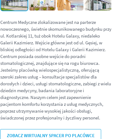
Centrum Medyczne zlokalizowane jest na parterze
nowoczesnego, świetnie skomunikowanego budynku przy
ul. Kotlarskiej 11, tuż obok Hotelu Galaxy, niedaleko
Galerii Kazimierz. Wejście główne jest od ul. Gęsiej, w
bliskiej odległości od Hotelu Galaxy i Galerii Kazimierz.
Centrum posiada osobne wejście do poradni
stomatologicznej, znajdujące się na rogu biurowca.
Jesteśmy placówką wielospecjalistyczną, oferującą
szeroki zakres usług – konsultacje specjalistów dla
dorosłych i dzieci, usługi stomatologiczne, zabiegi z wielu
dziedzin medycyny, badania laboratoryjne i
diagnostyczne. Naszym celem jest zapewnienie
pacjentom komfortu korzystania z usług medycznych,
poprzez utrzymywanie wysokiej jakości obsługi,
świadczonej przez profesjonalny i życzliwy personel.
ZOBACZ WIRTUALNY SPACER PO PLACÓWCE