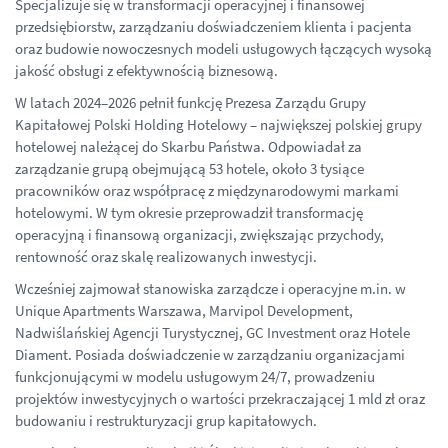
Specjalizuje się w transformacji operacyjnej i finansowej
przedsiębiorstw, zarządzaniu doświadczeniem klienta i pacjenta
oraz budowie nowoczesnych modeli usługowych łączących wysoką
jakość obsługi z efektywnością biznesową.
W latach 2024–2026 pełnił funkcję Prezesa Zarządu Grupy
Kapitałowej Polski Holding Hotelowy – największej polskiej grupy
hotelowej należącej do Skarbu Państwa. Odpowiadał za
zarządzanie grupą obejmującą 53 hotele, około 3 tysiące
pracowników oraz współpracę z międzynarodowymi markami
hotelowymi. W tym okresie przeprowadził transformację
operacyjną i finansową organizacji, zwiększając przychody,
rentowność oraz skalę realizowanych inwestycji.
Wcześniej zajmował stanowiska zarządcze i operacyjne m.in. w
Unique Apartments Warszawa, Marvipol Development,
Nadwiślańskiej Agencji Turystycznej, GC Investment oraz Hotele
Diament. Posiada doświadczenie w zarządzaniu organizacjami
funkcjonującymi w modelu usługowym 24/7, prowadzeniu
projektów inwestycyjnych o wartości przekraczającej 1 mld zł oraz
budowaniu i restrukturyzacji grup kapitałowych.