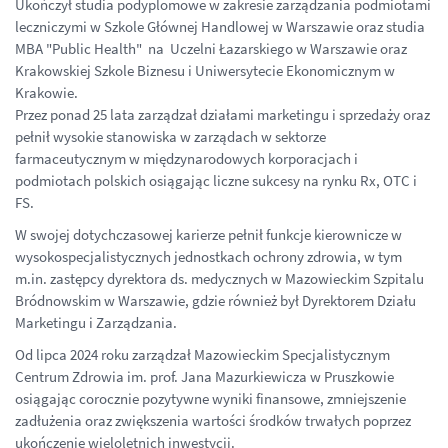
Ukończył studia podyplomowe w zakresie zarządzania podmiotami
leczniczymi w Szkole Głównej Handlowej w Warszawie oraz studia
MBA "Public Health" na Uczelni Łazarskiego w Warszawie oraz
Krakowskiej Szkole Biznesu i Uniwersytecie Ekonomicznym w
Krakowie.
Przez ponad 25 lata zarządzał działami marketingu i sprzedaży oraz
pełnił wysokie stanowiska w zarządach w sektorze
farmaceutycznym w międzynarodowych korporacjach i
podmiotach polskich osiągając liczne sukcesy na rynku Rx, OTC i
FS.
W swojej dotychczasowej karierze pełnił funkcje kierownicze w
wysokospecjalistycznych jednostkach ochrony zdrowia, w tym
m.in. zastępcy dyrektora ds. medycznych w Mazowieckim Szpitalu
Bródnowskim w Warszawie, gdzie również był Dyrektorem Działu
Marketingu i Zarządzania.
Od lipca 2024 roku zarządzał Mazowieckim Specjalistycznym
Centrum Zdrowia im. prof. Jana Mazurkiewicza w Pruszkowie
osiągając corocznie pozytywne wyniki finansowe, zmniejszenie
zadłużenia oraz zwiększenia wartości środków trwałych poprzez
ukończenie wieloletnich inwestycji.