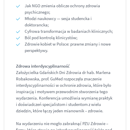
Jak NGO zmienia oblicze ochrony zdrowia
psychicznego;
Młodzi naukowcy — sesja studencka i
doktorancka;
Cyfrowa transformacja w badaniach klinicznych;
Ból pod kontrolą klinicystów;
Zdrowie kobiet w Polsce: prawne zmiany i nowe
perspektywy.
Zdrowa interdyscyplinarność
Założycielka Gdańskich Dni Zdrowia dr hab. Marlena
Robakowska, prof. GuMed rozpoczęła znaczenie
interdyscyplinarności w ochronie zdrowia, które było
inspiracją i motywem przewodnim stworzenia tego
wydarzenia. Konferencja umożliwia wymianę praktyk
i doświadczeń specjalistom i studentom z wielu
dziedzin, które łączy jeden mianownik – zdrowie.
Na wydarzeniu nie mogło zabraknąć PZU Zdrowie –
firmy, która stawia na interdyscyplinarność także pod