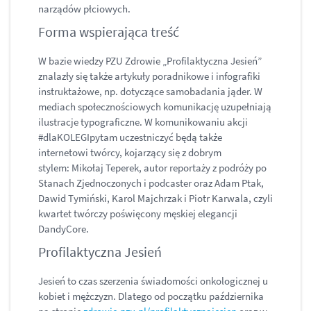
narządów płciowych.
Forma wspierająca treść
W bazie wiedzy PZU Zdrowie „Profilaktyczna Jesień”
znalazły się także artykuły poradnikowe i infografiki
instruktażowe, np. dotyczące samobadania jąder. W
mediach społecznościowych komunikację uzupełniają
ilustracje typograficzne. W komunikowaniu akcji
#dlaKOLEGIpytam uczestniczyć będą także
internetowi twórcy, kojarzący się z dobrym
stylem: Mikołaj Teperek, autor reportaży z podróży po
Stanach Zjednoczonych i podcaster oraz Adam Ptak,
Dawid Tymiński, Karol Majchrzak i Piotr Karwala, czyli
kwartet twórczy poświęcony męskiej elegancji
DandyCore.
Profilaktyczna Jesień
Jesień to czas szerzenia świadomości onkologicznej u
kobiet i mężczyzn. Dlatego od początku października