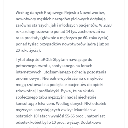
Według danych Krajowego Rejestru Nowotworów,
nowotwory męskich narządów płciowych dotykają
zarówno starszych, jak i młodszych pacjentów. W 2020
roku zdiagnozowano ponad 14 tys. zachorowań na
raka prostaty (głównie u mężczyzn po 60. roku życia) i
ponad tysiąc przypadków nowotworów jądra (już po
20 roku życia).
Tytuł akcji #dlaKOLEGIpytam nawiązuje do
potocznego zwrotu, spotykanego na forach
internetowych, utożsamianego z chęcią pozostania
anonimowym. Nierealne wyobrażenia o męskości
mogą rzutować na podejście pacjentów do opieki
zdrowotnej i profilaktyki. Bywa, że na skutek
społecznego tabu mężczyźni nadal niechętnie
konsultują z lekarzem. Według danych NFZ odsetek
mężczyzn korzystających z wizyt lekarskich w
ostatnich 10 latach wyniósł 55-65 proc., natomiast
odsetek kobiet był o 10 proc. wyższy. Dodatkowo