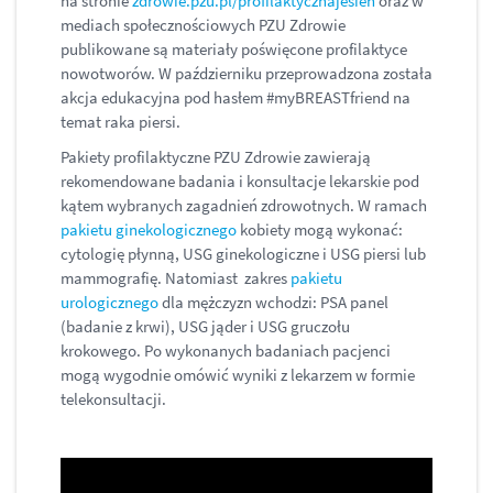
na stronie
zdrowie.pzu.pl/profilaktycznajesien
oraz w
mediach społecznościowych PZU Zdrowie
publikowane są materiały poświęcone profilaktyce
nowotworów. W październiku przeprowadzona została
akcja edukacyjna pod hasłem #myBREASTfriend na
temat raka piersi.
Pakiety profilaktyczne PZU Zdrowie zawierają
rekomendowane badania i konsultacje lekarskie pod
kątem wybranych zagadnień zdrowotnych. W ramach
pakietu ginekologicznego
kobiety mogą wykonać:
cytologię płynną, USG ginekologiczne i USG piersi lub
mammografię. Natomiast zakres
pakietu
urologicznego
dla mężczyzn wchodzi: PSA panel
(badanie z krwi), USG jąder i USG gruczołu
krokowego. Po wykonanych badaniach pacjenci
mogą wygodnie omówić wyniki z lekarzem w formie
telekonsultacji.