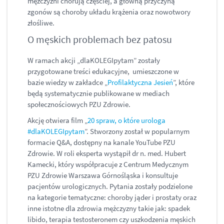
mężczyźni chorują częściej, a główną przyczyną
zgonów są choroby układu krążenia oraz nowotwory
złośliwe.
O męskich problemach bez patosu
W ramach akcji „dlaKOLEGIpytam” zostały
przygotowane treści edukacyjne, umieszczone w
bazie wiedzy w zakładce „
Profilaktyczna Jesień
”, które
będą systematycznie publikowane w mediach
społecznościowych PZU Zdrowie.
Akcję otwiera film „
20 spraw, o które urologa
#dlaKOLEGIpytam
”. Stworzony został w popularnym
formacie Q&A, dostępny na kanale YouTube PZU
Zdrowie. W roli eksperta wystąpił dr n. med. Hubert
Kamecki, który współpracuje z Centrum Medycznym
PZU Zdrowie Warszawa Górnośląska i konsultuje
pacjentów urologicznych. Pytania zostały podzielone
na kategorie tematyczne: choroby jąder i prostaty oraz
inne istotne dla zdrowia mężczyzny takie jak: spadek
libido, terapia testosteronem czy uszkodzenia męskich