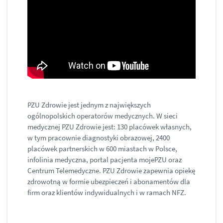
PZU Zdrowie jest jednym z największych
ogólnopolskich operatorów medycznych. W sieci
medycznej PZU Zdrowie jest: 130 placówek własnych,
w tym pracownie diagnostyki obrazowej, 2400
placówek partnerskich w 600 miastach w Polsce,
infolinia medyczna, portal pacjenta mojePZU oraz
Centrum Telemedyczne. PZU Zdrowie zapewnia opiekę
zdrowotną w formie ubezpieczeń i abonamentów dla
firm oraz klientów indywidualnych i w ramach NFZ.