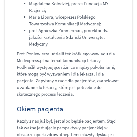
Magdalena Kołodziej, prezes Fundacja MY
Pacjenci;
Maria Libura, wiceprezes Polskiego
Towarzystwa Komunikacji Medycznej;
prof. Agnieszka Zimmerman, prorektor ds.
jakości kształcenia Gdański Uniwersytet
Medyczny.
Prof. Poniewierza udzielił też krótkiego wywiadu dla
Medexpress.pl na temat komunikacji lekarzy.
Podkreślił występujące różnice między pokoleniami,
które mogą być wyzwaniem i dla lekarza, i dla
pacjenta. Zapytany o radę dla pacjentów, zaapelował
o zaufanie do lekarzy, które jest potrzebne do
skutecznego procesu leczenia.
Okiem pacjenta
Każdy z nas już był, jest albo będzie pacjentem. Stąd
tak ważne jest ujęcie perspektywy pacjenckiej w
obszarze opieki zdrowotnej. Temu służyły dyskusje i