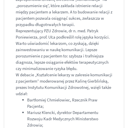
„porozumienie się”, które zakłada istnienie relacji
między pacjentem a lekarzem. A to budowanie relacji z
pacjentem pozwala osiągnąć sukces, zwłaszcza w
przypadku długotrwałych terapii.
Reprezentujący PZU Zdrowie, dr n. med. Patryk
Poniewierza, prof. UŁa podkreślił rolę języka korzyści.
Warto uświadomić lekarzom, co zyskają, dzięki
zainwestowaniu w naukę komunikacji. Lepsze
porozumienie z pacjentem to: szybsza i trafniejsza
diagnoza, lepsze osiąganie efektów terapeutycznych
czy minimalizowanie ryzyka błędu.
W debacie „Kształcenie lekarzy w zakresie komunikacji
z pacjentem” moderowanej przez Kalinę Gierblińską,
prezes Instytutu Komunikacji Zdrowotnej, wzięli także
udział:
Bartłomiej Chmielowiec, Rzecznik Praw
Pacjenta;
Mariusz Klencki, dyrektor Departamentu
Rozwoju Kadr Medycznych Ministerstwo
Zdrowia;