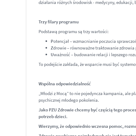
działania różnych środowisk - medycyny, edukacji, b
Trzy filary programu
Podstawą programu są trzy wartości:
P
otencjał – wzmacnianie poczucia sprawczoś
Z
drowie – równoważne traktowanie zdrowia p
U
ważność – budowanie relacji i lepszego roz
To podejście zakłada, że wsparcie musi być system
Wspólna odpowiedzialność
„Młodzi z Mocą” to nie pojedyncza kampania, ale p
psychicznej młodego pokolenia.
Jako PZU Zdrowie chcemy być częścią tego proces
potrzeb dzieci.
Wierzymy, że odpowiednio wczesna pomoc, rozmowa 
Zdrowie psychiczne najmłodszych nie jest tematem