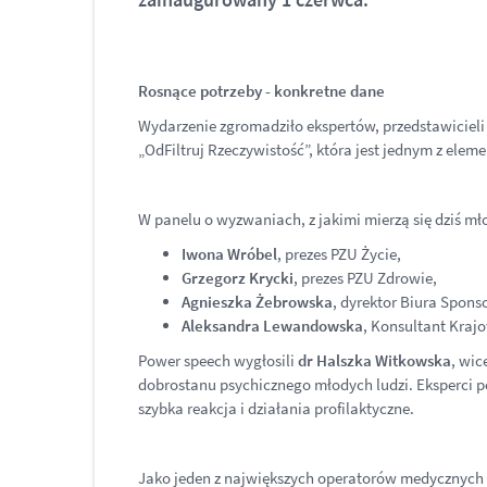
Rosnące potrzeby - konkretne dane
Wydarzenie zgromadziło ekspertów, przedstawiciel
„OdFiltruj Rzeczywistość”, która jest jednym z ele
W panelu o wyzwaniach, z jakimi mierzą się dziś mło
Iwona Wróbel
, prezes PZU Życie,
Grzegorz Krycki
, prezes PZU Zdrowie,
Agnieszka Żebrowska
, dyrektor Biura Spons
Aleksandra Lewandowska
, Konsultant Krajo
Power speech wygłosili
dr Halszka Witkowska
, wi
dobrostanu psychicznego młodych ludzi. Eksperci podk
szybka reakcja i działania profilaktyczne.
Jako jeden z największych operatorów medycznych 