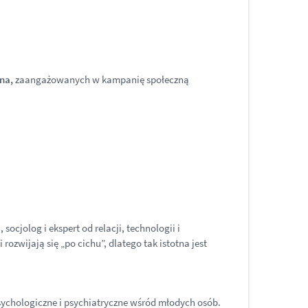
na,
zaangażowanych w kampanię społeczną
i
, socjolog i ekspert od relacji, technologii i
ozwijają się „po cichu”, dlatego tak istotna jest
ychologiczne i psychiatryczne wśród młodych osób.