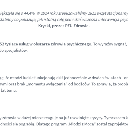
ększyła się o 44,4%. W 2024 roku zrealizowaliśmy 1812 wizyt stacjonarnyc
tabilny co pokazuje, jak istotną rolę pełni dziś wczesna interwencja psy
Krycki, prezes PZU Zdrowie.
52 tysiące usług w obszarze zdrowia psychicznego
. To wyraźny sygnał, ż
do specjalistów.
, że młodzi ludzie funkcjonują dziś jednocześnie w dwóch światach - onli
nnymi oraz brak „momentu wyłączenia” od bodźców. To sprawia, że proble
 lat temu.
y zdrowia w dużej mierze reaguje na już rozwinięte kryzysy. Tymczasem
ności się pogłębią. Dlatego program „Młodzi z Mocą” został zaprojekto