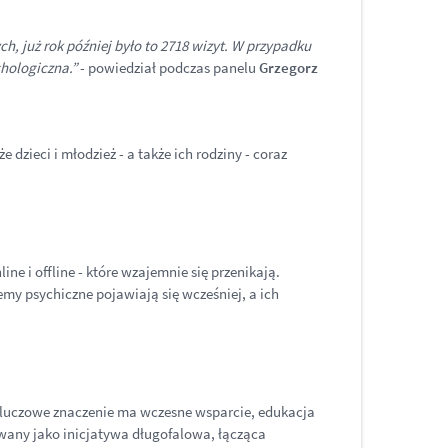
h, już rok później było to 2718 wizyt. W przypadku
chologiczna.”
- powiedział podczas panelu
Grzegorz
e dzieci i młodzież - a także ich rodziny - coraz
ne i offline - które wzajemnie się przenikają.
my psychiczne pojawiają się wcześniej, a ich
 kluczowe znaczenie ma wczesne wsparcie, edukacja
wany jako inicjatywa długofalowa, łącząca