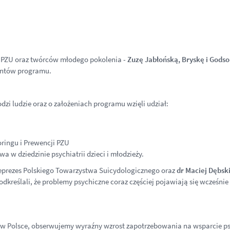
i PZU oraz twórców młodego pokolenia -
Zuzę Jabłońską, Bryskę i Godso
mentów programu.
dzi ludzie oraz o założeniach programu wzięli udział:
oringu i Prewencji PZU
wa w dziedzinie psychiatrii dzieci i młodzieży.
ceprezes Polskiego Towarzystwa Suicydologicznego oraz
dr Maciej Dębsk
reślali, że problemy psychiczne coraz częściej pojawiają się wcześnie i r
w Polsce, obserwujemy wyraźny wzrost zapotrzebowania na wsparcie ps