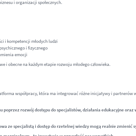
iznesu i organizacji społecznych.
ci i kompetencji młodych ludzi
sychicznego i fizycznego
umienia emocji
owe i obecne na każdym etapie rozwoju młodego człowieka.
latforma współpracy, która ma integrować różne inicjatywy i partnerów
u poprzez rozwój dostępu do specjalistów, działania edukacyjne oraz
ze specjalistą i dostęp do rzetelnej wiedzy mogą realnie zmienić syt
 marginalnym - to inwestycja w przyszłość nas wszystkich.