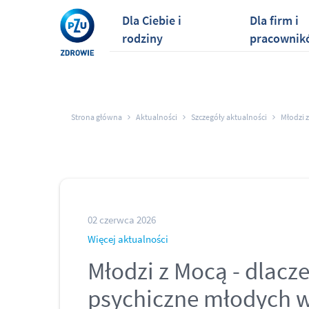
Dla Ciebie i
Dla firm i
rodziny
pracownik
Strona główna
Aktualności
Szczegóły aktualności
Młodzi 
02 czerwca 2026
Więcej aktualności
Młodzi z Mocą - dlacz
psychiczne młodych 