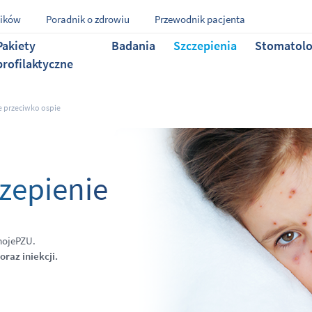
ników
Poradnik o zdrowiu
Przewodnik pacjenta
Pakiety
Badania
Szczepienia
Stomatolo
profilaktyczne
e przeciwko ospie
czepienie
ojePZU.
raz iniekcji.