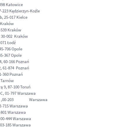
098 Katowice
-223 Kędzierzyn-Koźle
, 25-017 Kielce
6 Kraków
1-539 Kraków
, 30-002 Kraków
-071 Łodź
45-706 Opole
45-367 Opole
4, 60-166 Poznań
2, 61-874 Poznań
61-360 Poznań
0 Tarnów
ą 9, 87-100 Toruń
C, 01-797 Warszawa
ska 17 ,00-203 Warszawa
02-715 Warszawa
0-801 Warszawa
, 00-444 Warszawa
, 03-185 Warszawa