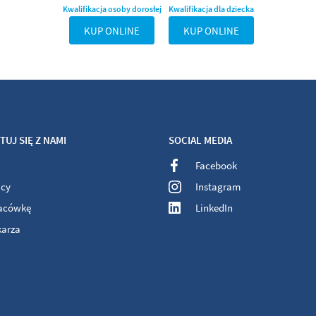
Kwalifikacja osoby dorosłej
Kwalifikacja dla dziecka
KUP ONLINE
KUP ONLINE
UJ SIĘ Z NAMI
SOCIAL MEDIA
Facebook
acy
Instagram
lacówkę
LinkedIn
karza