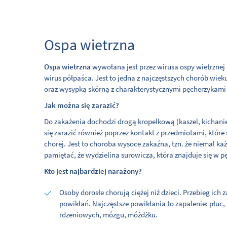
Ospa wietrzna
Ospa wietrzna
wywołana jest przez wirusa ospy wietrznej
wirus półpaśca. Jest to jedna z najczęstszych chorób wie
oraz wysypką skórną z charakterystycznymi pęcherzykam
Jak można się zarazić?
Do zakażenia dochodzi drogą kropelkową (kaszel, kichanie
się zarazić również poprzez kontakt z przedmiotami, któ
chorej. Jest to choroba wysoce zakaźna, tzn. że niemal ka
pamiętać, że wydzielina surowicza, która znajduje się w p
Kto jest najbardziej narażony?
Osoby dorosłe chorują ciężej niż dzieci. Przebieg ich
powikłań. Najczęstsze powikłania to zapalenie: płu
rdzeniowych, mózgu, móżdżku.