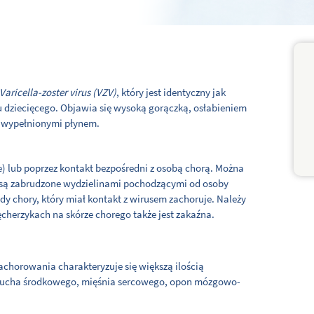
Varicella-zoster virus (VZV)
, który jest identyczny jak
ku dziecięcego. Objawia się wysoką gorączką, osłabieniem
i wypełnionymi płynem.
) lub poprzez kontakt bezpośredni z osobą chorą. Można
re są zabrudzone wydzielinami pochodzącymi od osoby
żdy chory, który miał kontakt z wirusem zachoruje. Należy
ęcherzykach na skórze chorego także jest zakaźna.
 zachorowania charakteryzuje się większą ilością
c, ucha środkowego, mięśnia sercowego, opon mózgowo-