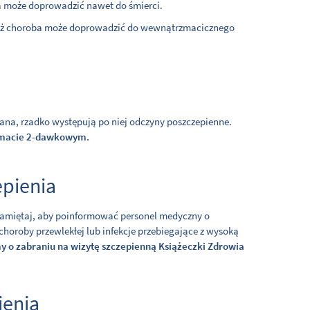
 może doprowadzić nawet do śmierci.
gdyż choroba może doprowadzić do wewnątrzmacicznego
wana, rzadko występują po niej odczyny poszczepienne.
hemacie 2-dawkowym.
epienia
Pamiętaj, aby poinformować personel medyczny o
choroby przewlekłej lub infekcje przebiegające z wysoką
y o zabraniu na wizytę szczepienną Książeczki Zdrowia
ienia