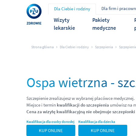
Dla firm i pracow
Dla Ciebie i rodziny
Wizyty
Pakiety
lekarskie
medyczne
Strona główna
Dla Ciebie i rodziny
Szczepienia
Szczepieni
Ospa wietrzna - sz
Szczepienie zrealizujesz w wybranej placówce medycznej.
Miejsce i termin
kwalifikacji do szczepienia
umówisz na m
Cena za wizytę kwalifikacyjną nie obejmuje szczepionki o
Kwalifikacja dla osoby dorosłej
Kwalifikacja dla dziecka
KUP ONLINE
KUP ONLINE