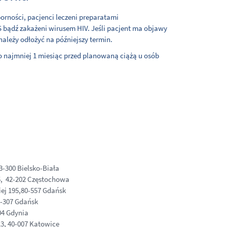
orności, pacjenci leczeni preparatami
S bądź zakażeni wirusem HIV. Jeśli pacjent ma objawy
należy odłożyć na późniejszy termin.
co najmniej 1 miesiąc przed planowaną ciążą u osób
3-300 Bielsko-Biała
5, 42-202 Częstochowa
iej 195,80-557 Gdańsk
0-307 Gdańsk
04 Gdynia
3, 40-007 Katowice