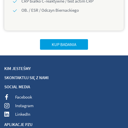
CRP białko C-reaktywne / test actim CRP
OB. / ESR / Odczyn Biernackiego
KUP BADANIA
KIM JESTEŚMY
SKONTAKTUJ SIĘ Z NAMI
SOCIAL MEDIA
Facebook
Instagram
LinkedIn
APLIKACJE PZU