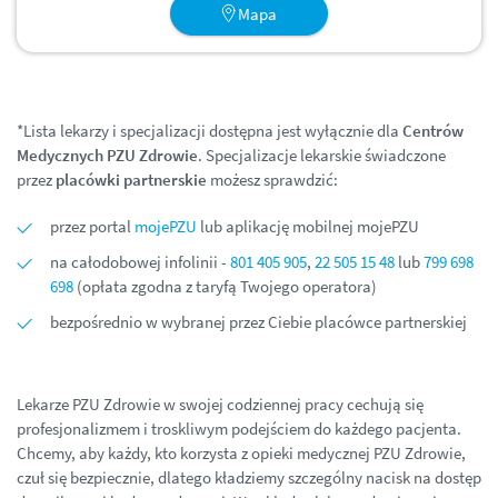
Mapa
*Lista lekarzy i specjalizacji dostępna jest wyłącznie dla
Centrów
Medycznych PZU Zdrowie
. Specjalizacje lekarskie świadczone
przez
placówki partnerskie
możesz sprawdzić:
przez portal
mojePZU
lub aplikację mobilnej mojePZU
na całodobowej infolinii -
801 405 905
,
22 505 15 48
lub
799 698
698
(opłata zgodna z taryfą Twojego operatora)
bezpośrednio w wybranej przez Ciebie placówce partnerskiej
Lekarze PZU Zdrowie w swojej codziennej pracy cechują się
profesjonalizmem i troskliwym podejściem do każdego pacjenta.
Chcemy, aby każdy, kto korzysta z opieki medycznej PZU Zdrowie,
czuł się bezpiecznie, dlatego kładziemy szczególny nacisk na dostęp