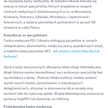
do najlepszej kadry medycznej. W zakładce lekarze dowiesz się
więcej na temat specjalistów, których znajdziesz w naszych
centrach medycznych zlokalizowanych m.in. w Warszawie,
Krakowie, Poznaniu, Gdańsku, Wrocławiu, Częstochowie i
Katowicach, a także w placówkach partnerskich w ponad 700
miastach w całej Polsce.
Konsultacje ze specjalistami
Centra medyczne PZU Zdrowie obsługują pacjentów w ramach
ubezpieczenia, abonamentu, medycyny pracy, pojedynczych wizyt,
a niektóre także pacjentów NFZ.
Jak umówić wizytę lekarską lub
badanie?
Oprócz wizyt stacjonarnych oferujemy także usługi telemedyczne,
dzięki którym można skonsultować się z wybranym specjalistą bez
wychodzenia z domu. Podczas telekonsultacji możesz omówić
wyniki swoich badań, porozmawiać o niepokojących
dolegliwościach, otrzymać e-skierowanie lub e-receptę oraz
zamówić leki do wybranej apteki. Wizytę telemedyczną umówisz za
pomocą mojePZU lub dzwoniąc na infolinię.
Profesjonalna kadra medyczna