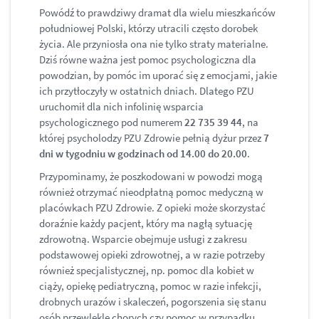
Powódź to prawdziwy dramat dla wielu mieszkańców
południowej Polski, którzy utracili często dorobek
życia. Ale przyniosła ona nie tylko straty materialne.
Dziś równe ważna jest pomoc psychologiczna dla
powodzian, by pomóc im uporać się z emocjami, jakie
ich przytłoczyły w ostatnich dniach. Dlatego PZU
uruchomił dla nich infolinię wsparcia
psychologicznego pod numerem
22 735 39 44
, na
której psycholodzy PZU Zdrowie pełnią dyżur przez
7
dni w tygodniu w godzinach od 14.00 do 20.00
.
Przypominamy, że poszkodowani w powodzi mogą
również otrzymać nieodpłatną pomoc medyczną w
placówkach PZU Zdrowie. Z opieki może skorzystać
doraźnie każdy pacjent, który ma nagłą sytuację
zdrowotną. Wsparcie obejmuje usługi z zakresu
podstawowej opieki zdrowotnej, a w razie potrzeby
również specjalistycznej, np. pomoc dla kobiet w
ciąży, opiekę pediatryczną, pomoc w razie infekcji,
drobnych urazów i skaleczeń, pogorszenia się stanu
osób przewlekle chorych czy pomoc w przypadku