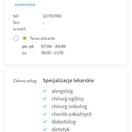
wyznacz trasę
tel:
227353960
fax:
-
e-mail:
-
Teraz otwarte
pn.-pt.
07:00 - 20:00
so.
08:00 - 13:00
Specjalizacje lekarskie
Zakres usług:
alergolog
chirurg ogólny
chirurg onkolog
chorób zakaźnych
diabetolog
dietetyk