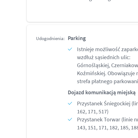
Parking
Udogodnienia:
Istnieje możliwość zapar
wzdłuż sąsiednich ulic:
Górnośląskiej, Czerniakow
Koźmińskiej. Obowiązuje 
strefa płatnego parkowani
Dojazd komunikacją miejską
Przystanek Śniegockiej (lin
162, 171, 517)
Przystanek Torwar (linie nr
143, 151, 171, 182, 185, 18