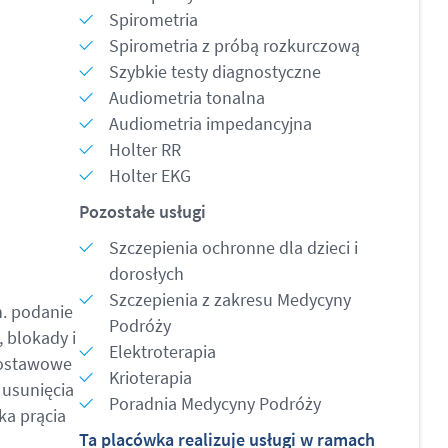
Spirometria
Spirometria z próbą rozkurczową
Szybkie testy diagnostyczne
Audiometria tonalna
Audiometria impedancyjna
Holter RR
Holter EKG
Pozostałe usługi
Szczepienia ochronne dla dzieci i
dorosłych
Szczepienia z zakresu Medycyny
n. podanie
Podróży
 blokady i
Elektroterapia
łostawowe
Krioterapia
 usunięcia
Poradnia Medycyny Podróży
ka prącia
Ta placówka realizuje usługi w ramach