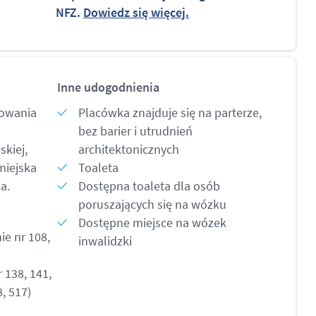
NFZ.
Dowiedz się więcej.
Inne udogodnienia
kowania
Placówka znajduje się na parterze,
bez barier i utrudnień
skiej,
architektonicznych
miejska
Toaleta
a.
Dostępna toaleta dla osób
poruszających się na wózku
Dostępne miejsce na wózek
ie nr 108,
inwalidzki
 138, 141,
8, 517)