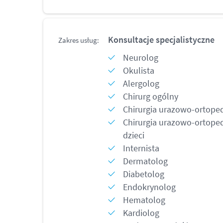
Konsultacje specjalistyczne
Zakres usług:
Neurolog
Okulista
Alergolog
Chirurg ogólny
Chirurgia urazowo-ortope
Chirurgia urazowo-ortope
dzieci
Internista
Dermatolog
Diabetolog
Endokrynolog
Hematolog
Kardiolog