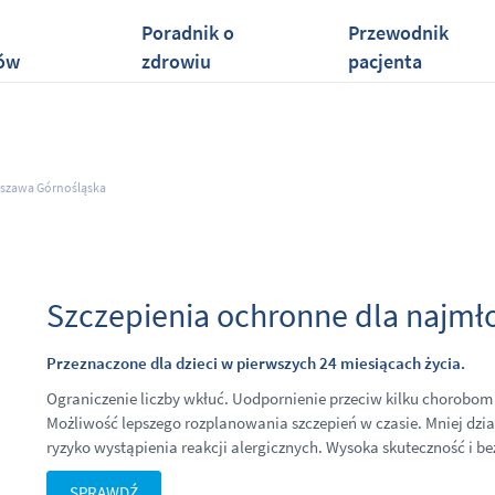
Poradnik o
Przewodnik
ów
zdrowiu
pacjenta
szawa Górnośląska
Szczepienia ochronne dla najmł
Przeznaczone dla dzieci w pierwszych 24 miesiącach życia.
Ograniczenie liczby wkłuć. Uodpornienie przeciw kilku chorobom 
Możliwość lepszego rozplanowania szczepień w czasie. Mniej dzi
ryzyko wystąpienia reakcji alergicznych. Wysoka skuteczność i b
SPRAWDŹ