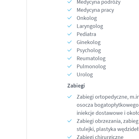
Medycyna podróży
Medycyna pracy
Onkolog
Laryngolog
Pediatra
Ginekolog
Psycholog
Reumatolog
Pulmonolog
Urolog
Zabiegi
Zabiegi ortopedyczne, m.i
osocza bogatopłytkowego,
iniekcje dostawowe i oko
Zabiegi obrzezania, zabieg
stulejki, plastyka wędzideł
Zabiegi chirurgiczne