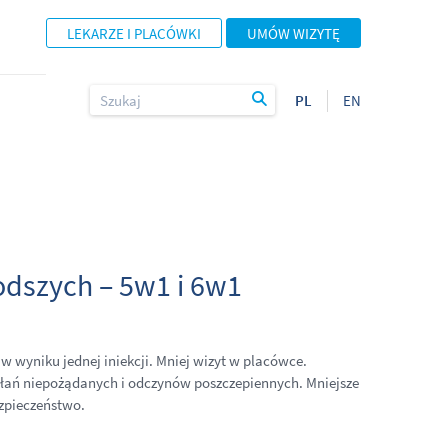
LEKARZE I PLACÓWKI
UMÓW WIZYTĘ
PL
EN
odszych – 5w1 i 6w1
w wyniku jednej iniekcji. Mniej wizyt w placówce.
ałań niepożądanych i odczynów poszczepiennych. Mniejsze
ezpieczeństwo.