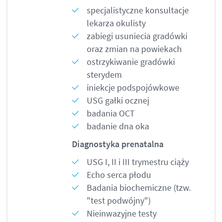
specjalistyczne konsultacje
lekarza okulisty
zabiegi usuniecia gradówki
oraz zmian na powiekach
ostrzykiwanie gradówki
sterydem
iniekcje podspojówkowe
USG gałki ocznej
badania OCT
badanie dna oka
Diagnostyka prenatalna
USG I, II i III trymestru ciąży
Echo serca płodu
Badania biochemiczne (tzw.
"test podwójny")
Nieinwazyjne testy