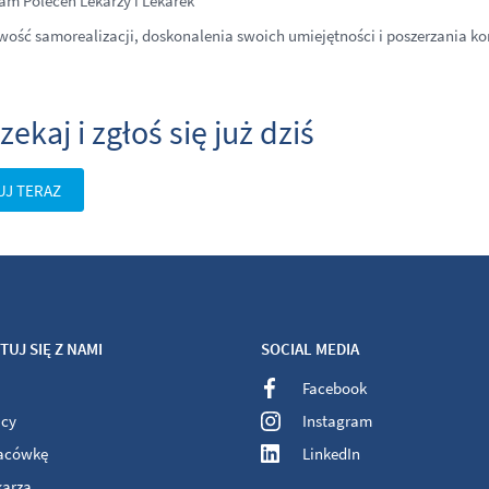
am Poleceń Lekarzy i Lekarek
wość samorealizacji, doskonalenia swoich umiejętności i poszerzania 
zekaj i zgłoś się już dziś
UJ TERAZ
UJ SIĘ Z NAMI
SOCIAL MEDIA
Facebook
acy
Instagram
lacówkę
LinkedIn
karza