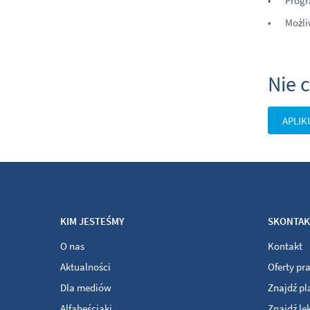
Progr
Możli
Nie c
APLIK
KIM JESTEŚMY
SKONTAKT
O nas
Kontakt
Aktualności
Oferty pr
Dla mediów
Znajdź p
Alfabeściaki
Znajdź le