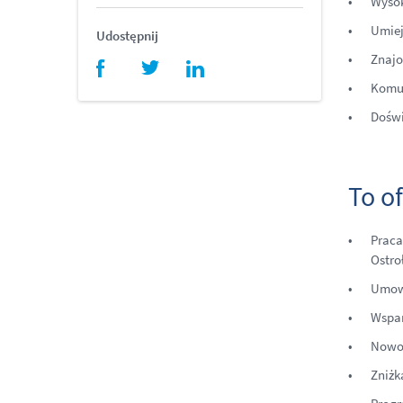
Wysok
Umiej
Udostępnij
Znajo
facebook
twitter
linkedin
Komun
Doświ
To o
Praca
Ostro
Umow
Wspar
Nowoc
Zniżk