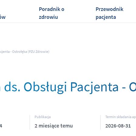
Poradnik o
Przewodnik
ów
zdrowiu
pacjenta
acjenta - Ostrołęka (PZU Zdrowie)
 ds. Obsługi Pacjenta - 
Publikacja
Termin składania apl
4
2 miesiące temu
2026-08-31