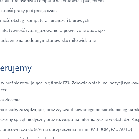
a kultura osobista i empatia w kontakcie z pacjentem
ętność pracy pod presją czasu
mość obsługi komputera i urządzeń biurowych
ikatywność i zaangażowanie w powierzone obowiązki
adczenie na podobnym stanowisku mile widziane
ferujemy
 w prężnie rozwijającej się firmie PZU Zdrowie o stabilnej pozycji rynk
łęce
a zlecenie
cie kadry zarządzającej oraz wykwalifikowanego personelu pielęgniarsk
zesny sprzęt medyczny oraz rozwiązania informatyczne w obsłudze Pac
a pracownicza do 50% na ubezpieczenia (m. in. PZU DOM, PZU AUTO)