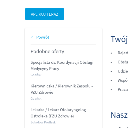
APLIKUJ TERAZ
Twój
Powrót
Podobne oferty
Rejes
Obsł
Specjalista ds. Koordynacji Obsługi
Medycyny Pracy
Udzie
Gdańsk
Współ
Kierowniczka / Kierownik Zespołu -
Praca
PZU Zdrowie
Gdańsk
Lekarka / Lekarz Otolaryngolog -
Nasz
Ostrołeka (PZU Zdrowie)
Sokołów Podlaski