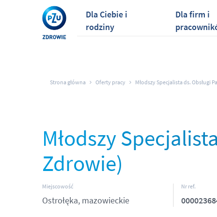
Dla Ciebie i
Dla firm i
rodziny
pracownik
Strona główna
Oferty pracy
Młodszy Specjalista ds. Obsługi P
Młodszy Specjalista
Zdrowie)
Miejscowość
Nr ref.
Ostrołęka, mazowieckie
00002368