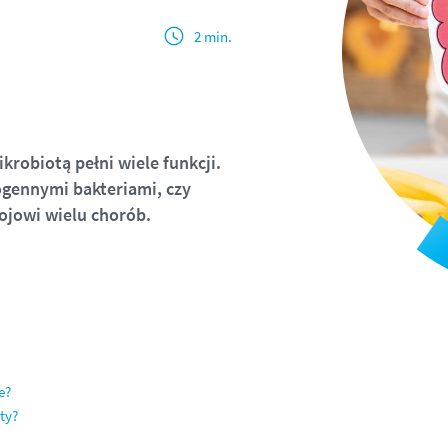
2 min.
krobiotą pełni wiele funkcji.
ogennymi bakteriami, czy
ojowi wielu chorób.
e?
ty?