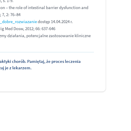
, s. 1-9.
ion
– the role of intestinal barrier dysfunction and
 7, 2: 76–84
o_dobre_rozwiazanie
dostęp 14.04.2024 r.
Hig Med Dosw, 2012; 66: 637-646
my działania, potencjalne zastosowanie kliniczne
laktyki chorób. Pamiętaj, że proces leczenia
uj je z lekarzem.