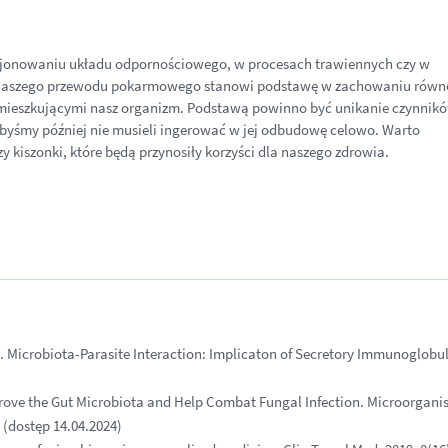
kcjonowaniu układu odpornościowego, w procesach trawiennych czy w
a naszego przewodu pokarmowego stanowi podstawę w zachowaniu rów
mieszkującymi nasz organizm. Podstawą powinno być unikanie czynnik
 byśmy później nie musieli ingerować w jej odbudowę celowo. Warto
 kiszonki, które będą przynosiły korzyści dla naszego zdrowia.
sp. Microbiota-Parasite Interaction: Implicaton of Secretory Immunoglobu
prove the Gut Microbiota and Help Combat Fungal Infection
. Microorganis
(dostęp 14.04.2024)