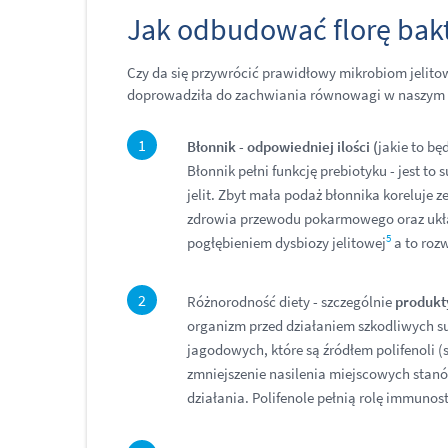
Jak odbudować florę bakte
Czy da się przywrócić prawidłowy mikrobiom jelito
doprowadziła do zachwiania równowagi w naszym 
Błonnik
-
odpowiedniej ilości
(
jakie to bę
Błonnik pełni funkcję prebiotyku - jest to
jelit. Zbyt mała podaż błonnika koreluje 
zdrowia przewodu pokarmowego oraz ukła
5
pogłębieniem dysbiozy jelitowej
a to roz
Różnorodność diety - szczególnie
produkt
organizm przed działaniem szkodliwych 
jagodowych, które są źródłem polifenoli 
zmniejszenie nasilenia miejscowych stanó
działania. Polifenole pełnią rolę immuno