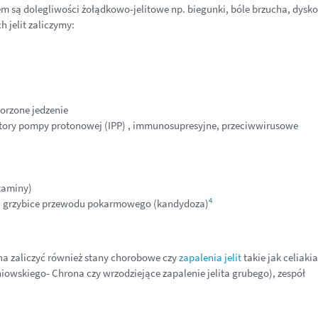
 są dolegliwości żołądkowo-jelitowe np. biegunki, bóle brzucha, dysk
h jelit zaliczymy:
worzone jedzenie
ibitory pompy protonowej (IPP) , immunosupresyjne, przeciwwirusowe
taminy)
4
ze, grzybice przewodu pokarmowego (kandydoza)
na zaliczyć również stany chorobowe czy
zapalenia jelit
takie jak celiakia
niowskiego- Chrona czy wrzodziejące zapalenie jelita grubego), zespół