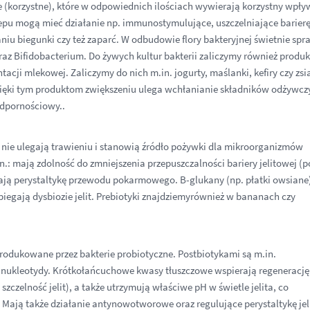
 (korzystne), które w odpowiednich ilościach wywierają korzystny wpły
epu mogą mieć działanie np. immunostymulujące, uszczelniające barier
niu biegunki czy też zaparć. W odbudowie flory bakteryjnej świetnie sp
 oraz Bifidobacterium. Do żywych kultur bakterii zaliczymy również produk
acji mlekowej. Zaliczymy do nich m.in. jogurty, maślanki, kefiry czy zsi
zięki tym produktom zwiększeniu ulega wchłanianie składników odżywcz
odpornościowy..
re nie ulegają trawieniu i stanowią źródło pożywki dla mikroorganizmów
in.: mają zdolność do zmniejszenia przepuszczalności bariery jelitowej (
ają perystaltykę przewodu pokarmowego. B-glukany (np. płatki owsiane
biegają dysbiozie jelit. Prebiotyki znajdziemyrównież w bananach czy
produkowane przez bakterie probiotyczne. Postbiotykami są m.in.
nukleotydy. Krótkołańcuchowe kwasy tłuszczowe wspierają regenerację
o szczelność jelit), a także utrzymują właściwe pH w świetle jelita, co
ają także działanie antynowotworowe oraz regulujące perystaltykę jel