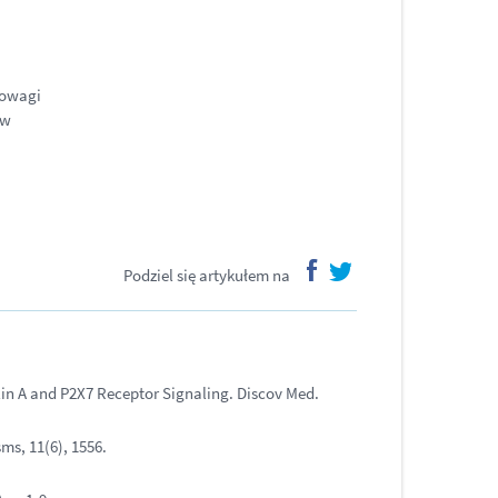
nowagi
ów
Podziel się artykułem na
facebook
twitter
lin A and P2X7 Receptor Signaling. Discov Med.
ms, 11(6), 1556.