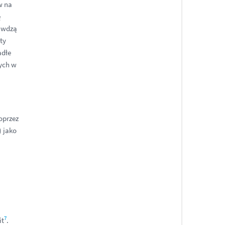
w na
ę
rawdzą
ty
adłe
ych w
poprzez
) jako
7
it
.