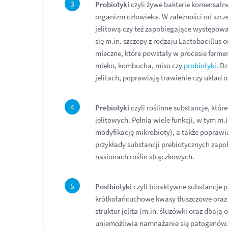
Probiotyki
czyli żywe bakterie komensalne
organizm człowieka. W zależności od szcz
jelitową czy też zapobiegające występowa
się m.in. szczepy z rodzaju Lactobacillus
mleczne, które powstały w procesie ferment
mleko, kombucha, miso czy
probiotyki
. D
jelitach, poprawiają trawienie czy układ 
Prebiotyki
czyli roślinne substancje, któ
jelitowych. Pełnią wiele funkcji, w tym m.
modyfikację mikrobioty), a także poprawi
przykłady substancji prebiotycznych zapo
nasionach roślin strączkowych.
Postbiotyki
czyli bioaktywne substancje 
krótkołańcuchowe kwasy tłuszczowe oraz 
struktur jelita (m.in. śluzówki oraz dbają 
uniemożliwia namnażanie się patogenów. M