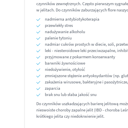
czynników zewnętrznych. Często pierwszym sygnałem
w jelitach. Do czynników zaburzających flore naszyc
nadmierna antybiotykoterapia
przewlekły stres
nadużywanie alkoholu
palenie tytoniu
nadmiar cukrów prostych w diecie, soli, przet
leki - niesteroidowe leki przeciwzapalne, inh
przyjmowane z pokarmem konserwanty
barwniki żywnościowe
niedożywienie, otyłość
zmniejszone stężenie antyoksydantów (np. glu
zakażenia wirusowe, bakteryjne i pasożytnic
zaparcia
brak snu lub słaba jakość snu
Do czynników uszkadzających barierę jelitową moż
nieswoiste choroby zapalne jelit (IBD - choroba Leś
krótkiego jelita czy niedokrwienie jelit.