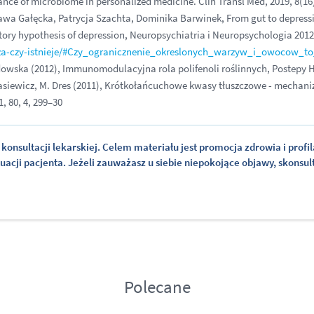
icance of microbiome in personalized medicine
. Clin Transl Med, 2019, 8(16)
ława Gałęcka, Patrycja Szachta, Dominika Barwinek, From gut to depress
ory hypothesis of depression, Neuropsychiatria i Neuropsychologia 2012;
cza-czy-istnieje/#Czy_ogranicznenie_okreslonych_warzyw_i_owocow_t
adowska (2012), Immunomodulacyjna rola polifenoli roślinnych
, Postepy 
nasiewicz, M. Dres (2011), Krótkołańcuchowe kwasy tłuszczowe
- mechaniz
, 80, 4, 299–30
konsultacji lekarskiej. Celem materiału jest promocja zdrowia i profi
cji pacjenta. Jeżeli zauważasz u siebie niepokojące objawy, skonsult
Polecane