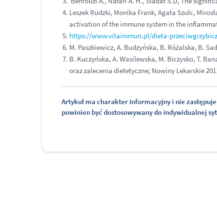
Behrouzi A., Nafari A. H., Siadat S.D, The signif
Leszek Rudzki, Monika Frank, Agata Szulc, Miros
activation of the immune system in the inflammat
https://www.vitaimmun.pl/dieta-przeciwgrzybi
M. Paszkiewicz, A. Budzyńska, B. Różalska, B. S
B. Kuczyńska, A. Wasilewska, M. Biczysko, T. Ba
oraz zalecenia dietetyczne; Nowiny Lekarskie 2011
Artykuł ma charakter informacyjny i nie zastępuje 
powinien być dostosowywany do indywidualnej sytua