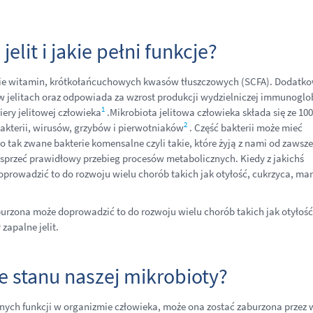
jelit i jakie pełni funkcje?
anie witamin, krótkołańcuchowych kwasów tłuszczowych (SCFA). Dodatk
 jelitach oraz odpowiada za wzrost produkcji wydzielniczej immunoglo
1
iery jelitowej człowieka
.Mikrobiota jelitowa człowieka składa się ze 100
2
kterii, wirusów, grzybów i pierwotniaków
. Część bakterii może mieć
o tak zwane bakterie komensalne czyli takie, które żyją z nami od zawsz
esprzeć prawidłowy przebieg procesów metabolicznych. Kiedy z jakichś
oprowadzić to do rozwoju wielu chorób takich jak otyłość, cukrzyca, ma
aburzona może doprowadzić to do rozwoju wielu chorób takich jak otyłość
zapalne jelit.
 stanu naszej mikrobioty?
nych funkcji w organizmie człowieka, może ona zostać zaburzona przez 