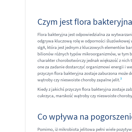
Czym jest flora bakteryjna 
Flora bakteryjna jest odpowiedzialna za wytwarz
odgrywa kluczową rolę w odporności śluzówkowej w
sIgA, która jest jednym z kluczowych elementów bar
bilionów różnych typów mikroorganizmów, w tym ba
charakter chorobotwórczy jednak większość z nich t
one za zadanie dostarczyć organizmowi energii i w
przyczyn flora bakteryjna zostaje zaburzona może d
3
wątroby czy nieswoiste choroby zapalne jelit.
Kiedy z jakichś przyczyn flora bakteryjna zostaje z
cukrzyca, marskość wątroby czy nieswoiste choroby 
Co wpływa na pogorszenie
Pomimo, iż mikrobiota jelitowa pełni wiele pozytyw