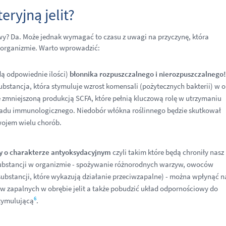
ryjną jelit?
wy? Da. Może jednak wymagać to czasu z uwagi na przyczynę, która
organizmie. Warto wprowadzić:
dą odpowiednie ilości)
błonnika rozpuszczalnego i nierozpuszczalnego!
 substancja, która stymuluje wzrost komensali (pożytecznych bakterii) w 
ze zmniejszoną produkcją SCFA, które pełnią kluczową rolę w utrzymaniu
du immunologicznego. Niedobór włókna roślinnego będzie skutkował
wojem wielu chorób.
y o charakterze antyoksydacyjnym
czyli takim które będą chroniły nasz
substancji w organizmie - spożywanie różnorodnych warzyw, owoców
(substancji, które wykazują działanie przeciwzapalne) - można wpłynąć n
w zapalnych w obrębie jelit a także pobudzić układ odpornościowy do
6
stymulującą
.