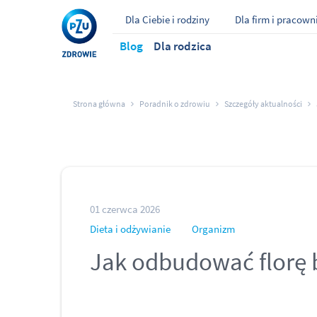
Dla Ciebie i rodziny
Dla firm i pracow
Blog
Dla rodzica
Strona główna
Poradnik o zdrowiu
Szczegóły aktualności
01 czerwca 2026
Dieta i odżywianie
Organizm
Jak odbudować florę b