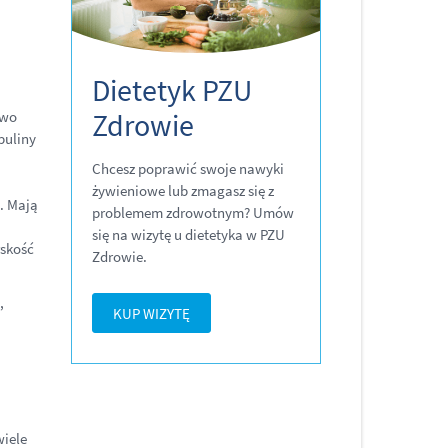
Dietetyk PZU
Zdrowie
owo
buliny
Chcesz poprawić swoje nawyki
żywieniowe lub zmagasz się z
e. Mają
problemem zdrowotnym? Umów
się na wizytę u dietetyka w PZU
rskość
Zdrowie.
,
KUP WIZYTĘ
wiele