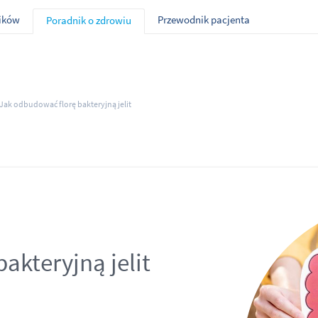
ników
Przewodnik pacjenta
Poradnik o zdrowiu
Jak odbudować florę bakteryjną jelit
akteryjną jelit