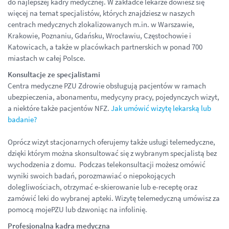
do najlepszej kadry medycznej. W zakładce lekarze dowiesz się
więcej na temat specjalistów, których znajdziesz w naszych
centrach medycznych zlokalizowanych m.in. w Warszawie,
Krakowie, Poznaniu, Gdańsku, Wrocławiu, Częstochowie i
Katowicach, a także w placówkach partnerskich w ponad 700
miastach w całej Polsce.
Konsultacje ze specjalistami
Centra medyczne PZU Zdrowie obsługują pacjentów w ramach
ubezpieczenia, abonamentu, medycyny pracy, pojedynczych wizyt,
a niektóre także pacjentów NFZ.
Jak umówić wizytę lekarską lub
badanie?
Oprócz wizyt stacjonarnych oferujemy także usługi telemedyczne,
dzięki którym można skonsultować się z wybranym specjalistą bez
wychodzenia z domu. Podczas telekonsultacji możesz omówić
wyniki swoich badań, porozmawiać o niepokojących
dolegliwościach, otrzymać e-skierowanie lub e-receptę oraz
zamówić leki do wybranej apteki. Wizytę telemedyczną umówisz za
pomocą mojePZU lub dzwoniąc na infolinię.
Profesjonalna kadra medyczna