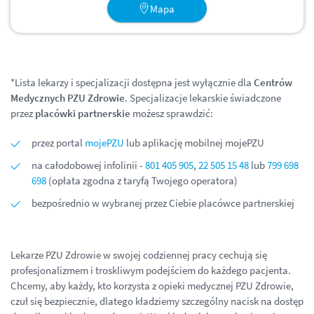
Mapa
*Lista lekarzy i specjalizacji dostępna jest wyłącznie dla
Centrów
Medycznych PZU Zdrowie
. Specjalizacje lekarskie świadczone
przez
placówki partnerskie
możesz sprawdzić:
przez portal
mojePZU
lub aplikację mobilnej mojePZU
na całodobowej infolinii -
801 405 905
,
22 505 15 48
lub
799 698
698
(opłata zgodna z taryfą Twojego operatora)
bezpośrednio w wybranej przez Ciebie placówce partnerskiej
Lekarze PZU Zdrowie w swojej codziennej pracy cechują się
profesjonalizmem i troskliwym podejściem do każdego pacjenta.
Chcemy, aby każdy, kto korzysta z opieki medycznej PZU Zdrowie,
czuł się bezpiecznie, dlatego kładziemy szczególny nacisk na dostęp