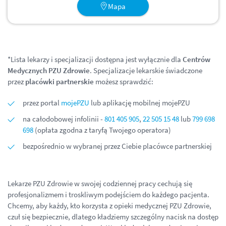
Mapa
*Lista lekarzy i specjalizacji dostępna jest wyłącznie dla
Centrów
Medycznych PZU Zdrowie
. Specjalizacje lekarskie świadczone
przez
placówki partnerskie
możesz sprawdzić:
przez portal
mojePZU
lub aplikację mobilnej mojePZU
na całodobowej infolinii -
801 405 905
,
22 505 15 48
lub
799 698
698
(opłata zgodna z taryfą Twojego operatora)
bezpośrednio w wybranej przez Ciebie placówce partnerskiej
Lekarze PZU Zdrowie w swojej codziennej pracy cechują się
profesjonalizmem i troskliwym podejściem do każdego pacjenta.
Chcemy, aby każdy, kto korzysta z opieki medycznej PZU Zdrowie,
czuł się bezpiecznie, dlatego kładziemy szczególny nacisk na dostęp