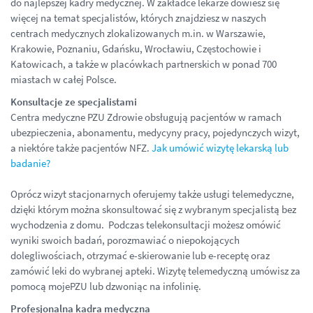
do najlepszej kadry medycznej. W zakładce lekarze dowiesz się
więcej na temat specjalistów, których znajdziesz w naszych
centrach medycznych zlokalizowanych m.in. w Warszawie,
Krakowie, Poznaniu, Gdańsku, Wrocławiu, Częstochowie i
Katowicach, a także w placówkach partnerskich w ponad 700
miastach w całej Polsce.
Konsultacje ze specjalistami
Centra medyczne PZU Zdrowie obsługują pacjentów w ramach
ubezpieczenia, abonamentu, medycyny pracy, pojedynczych wizyt,
a niektóre także pacjentów NFZ.
Jak umówić wizytę lekarską lub
badanie?
Oprócz wizyt stacjonarnych oferujemy także usługi telemedyczne,
dzięki którym można skonsultować się z wybranym specjalistą bez
wychodzenia z domu. Podczas telekonsultacji możesz omówić
wyniki swoich badań, porozmawiać o niepokojących
dolegliwościach, otrzymać e-skierowanie lub e-receptę oraz
zamówić leki do wybranej apteki. Wizytę telemedyczną umówisz za
pomocą mojePZU lub dzwoniąc na infolinię.
Profesjonalna kadra medyczna