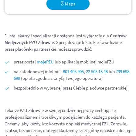
Mapa
*Lista lekarzy i specjalizacji dostępna jest wyłącznie dla
Centrów
Medycznych PZU Zdrowie
. Specjalizacje lekarskie świadczone
przez
placówki partnerskie
możesz sprawdzić:
przez portal
mojePZU
lub aplikację mobilnej mojePZU
na całodobowej infolinii -
801 405 905
,
22 505 15 48
lub
799 698
698
(opłata zgodna z taryfą Twojego operatora)
bezpośrednio w wybranej przez Ciebie placówce partnerskiej
Lekarze PZU Zdrowie w swojej codziennej pracy cechują się
profesjonalizmem i troskliwym podejściem do każdego pacjenta.
Chcemy, aby każdy, kto korzysta z opieki medycznej PZU Zdrowie,
czuł się bezpiecznie, dlatego kładziemy szczególny nacisk na dostęp