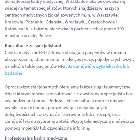
do najlepszej kadry medycznej. W zakładce lekarze dowiesz się
więcej na temat specjalistów, których znajdziesz w naszych
centrach medycznych zlokalizowanych m.in. w Warszawie,
Krakowie, Poznaniu, Gdańsku, Wrocławiu, Częstochowie i
Katowicach, a także w placówkach partnerskich w ponad 700
miastach w całej Polsce.
Konsultacje ze specjalistami
Centra medyczne PZU Zdrowie obsługują pacjentów w ramach
ubezpieczenia, abonamentu, medycyny pracy, pojedynczych wizyt,
a niektóre także pacjentów NFZ.
Jak umówić wizytę lekarską lub
badanie?
Oprócz wizyt stacjonarnych oferujemy także usługi telemedyczne,
dzięki którym można skonsultować się z wybranym specjalistą bez
wychodzenia z domu. Podczas telekonsultacji możesz omówić
wyniki swoich badań, porozmawiać o niepokojących
dolegliwościach, otrzymać e-skierowanie lub e-receptę oraz
zamówić leki do wybranej apteki. Wizytę telemedyczną umówisz za
pomocą mojePZU lub dzwoniąc na infolinię.
Profesjonalna kadra medyczna