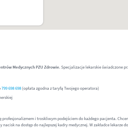
entrów Medycznych PZU Zdrowie
. Specjalizacje lekarskie świadczone p
U
b
799 698 698
(opłata zgodna z taryfą Twojego operatora)
erskiej
ę profesjonalizmem i troskliwym podejściem do każdego pacjenta. Chcem
ny nacisk na dostęp do najlepszej kadry medycznej. W zakładce lekarze do