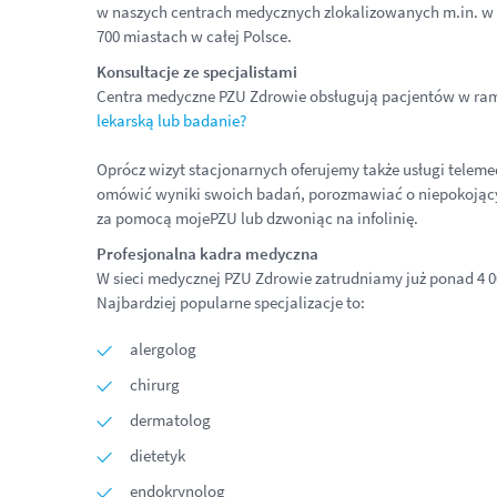
w naszych centrach medycznych zlokalizowanych m.in. w 
700 miastach w całej Polsce.
Konsultacje ze specjalistami
Centra medyczne PZU Zdrowie obsługują pacjentów w ram
lekarską lub badanie?
Oprócz wizyt stacjonarnych oferujemy także usługi telem
omówić wyniki swoich badań, porozmawiać o niepokojącyc
za pomocą mojePZU lub dzwoniąc na infolinię.
Profesjonalna kadra medyczna
W sieci medycznej PZU Zdrowie zatrudniamy już ponad 4 00
Najbardziej popularne specjalizacje to:
alergolog
chirurg
dermatolog
dietetyk
endokrynolog